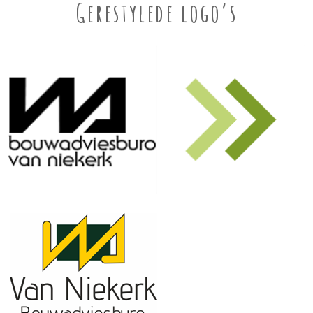
Gerestylede logo’s