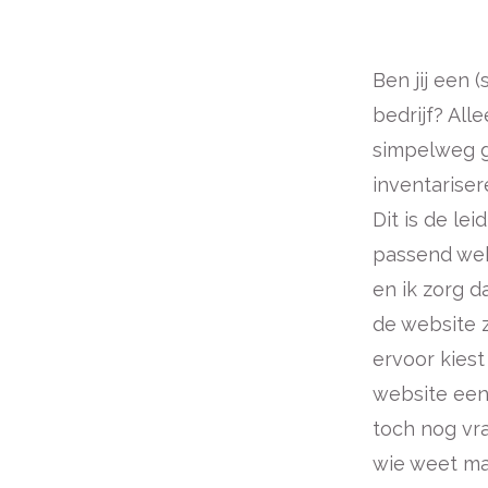
Ben jij een 
bedrijf? All
simpelweg g
inventariser
Dit is de le
passend webd
en ik zorg d
de website z
ervoor kies
website een 
toch nog vr
wie weet ma