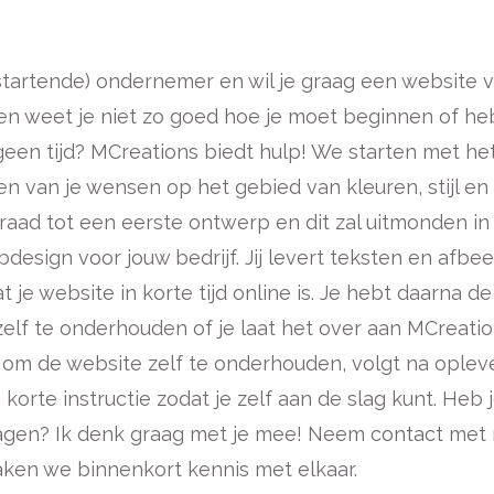
(startende) ondernemer en wil je graag een website 
een weet je niet zo goed hoe je moet beginnen of he
een tijd? MCreations biedt hulp! We starten met he
en van je wensen op het gebied van kleuren, stijl en 
idraad tot een eerste ontwerp en dit zal uitmonden in
esign voor jouw bedrijf. Jij levert teksten en afbe
at je website in korte tijd online is. Je hebt daarna 
elf te onderhouden of je laat het over aan MCreation
t om de website zelf te onderhouden, volgt na oplev
korte instructie zodat je zelf aan de slag kunt. Heb 
agen? Ik denk graag met je mee! Neem
contact
met 
ken we binnenkort kennis met elkaar.