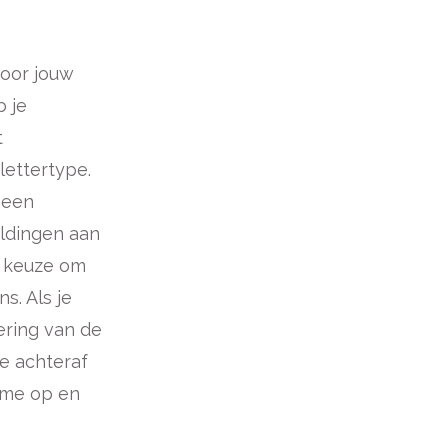
voor jouw
b je
t
lettertype.
 een
eldingen aan
de keuze om
s. Als je
ering van de
je achteraf
me op en