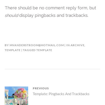
There should be no comment reply form, but
should
display pingbacks and trackbacks.
BY
MVANDERSTROOM@HOTMAIL.COM
IN
ARCHIVE
,
TEMPLATE
TAGGED
TEMPLATE
Bericht
PREVIOUS
Previous
Template: Pingbacks And Trackbacks
navigatie
post: